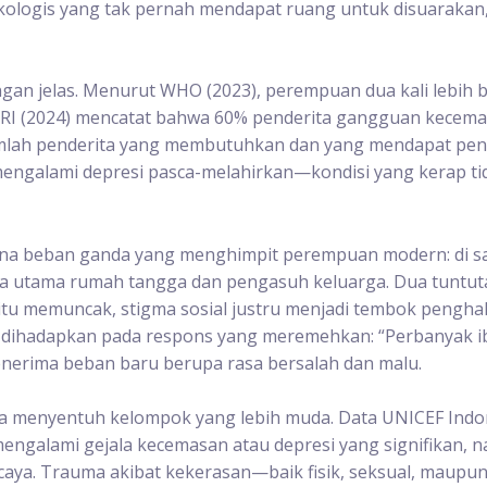
ogis yang tak pernah mendapat ruang untuk disuarakan, b
gan jelas. Menurut WHO (2023), perempuan dua kali lebih 
kes RI (2024) mencatat bahwa 60% penderita gangguan kece
mlah penderita yang membutuhkan dan yang mendapat pena
 mengalami depresi pasca-melahirkan—kondisi yang kerap ti
ena beban ganda yang menghimpit perempuan modern: di satu 
ola utama rumah tangga dan pengasuh keluarga. Dua tuntuta
 itu memuncak, stigma sosial justru menjadi tembok pengh
 dihadapkan pada respons yang meremehkan: “Perbanyak iba
nerima beban baru berupa rasa bersalah dan malu.
ka menyentuh kelompok yang lebih muda. Data UNICEF Indo
engalami gejala kecemasan atau depresi yang signifikan, 
aya. Trauma akibat kekerasan—baik fisik, seksual, maupun