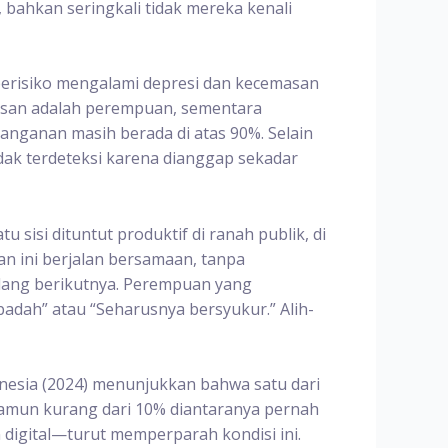
ahkan seringkali tidak mereka kenali
berisiko mengalami depresi dan kecemasan
masan adalah perempuan, sementara
nganan masih berada di atas 90%. Selain
dak terdeteksi karena dianggap sekadar
sisi dituntut produktif di ranah publik, di
n ini berjalan bersamaan, tanpa
alang berikutnya. Perempuan yang
dah” atau “Seharusnya bersyukur.” Alih-
nesia (2024) menunjukkan bahwa satu dari
namun kurang dari 10% diantaranya pernah
 digital—turut memperparah kondisi ini.