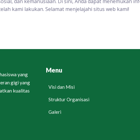
sosial, dan kemanusiaan. Di sini, Anda dapat menemukan inf
elah kami lakukan. Selamat menjelajahi situs web kami!
Menu
ahasiswa yang
eran gigi yang
Visi dan Misi
tkan kualitas
Struktur Organisasi
Galeri