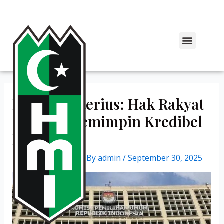
Ijazah Misterius: Hak Rakyat
Memilih Pemimpin Kredibel
Dihambat
Leave a Comment
/ By
admin
/
September 30, 2025