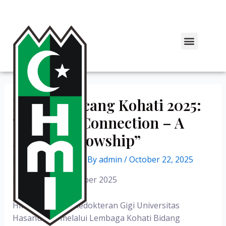
Ruang Bincang Kohati 2025:
“Weaving Connection – A
Kohati Fellowship”
Leave a Comment
/ By
admin
/
October 22, 2025
Makassar, 19 Oktober 2025
HMI Komisariat Kedokteran Gigi Universitas
Hasanuddin melalui Lembaga Kohati Bidang