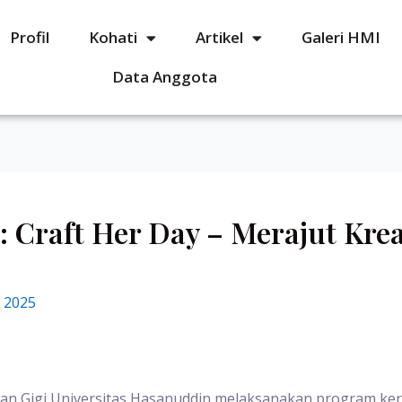
Profil
Kohati
Artikel
Galeri HMI
Data Anggota
: Craft Her Day – Merajut Krea
 2025
ran Gigi Universitas Hasanuddin melaksanakan program ker