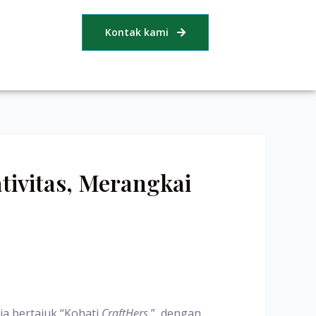
Kontak kami
tivitas, Merangkai
ja bertajuk “Kohati
CraftHers
”, dengan