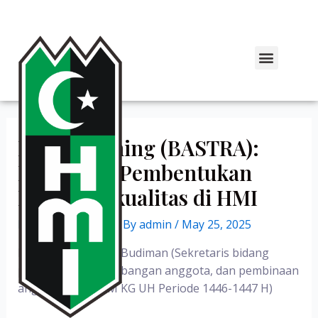
Basic Training (BASTRA):
Pilar Awal Pembentukan
Kader Berkualitas di HMI
Leave a Comment
/ By
admin
/
May 25, 2025
Ditulis oleh: M. Arif Budiman (Sekretaris bidang
penelitian, pengembangan anggota, dan pembinaan
anggota HMI KOM KG UH Periode 1446-1447 H)