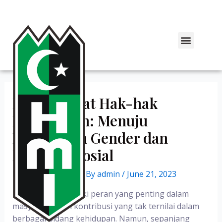
Mengangkat Hak-hak
Perempuan: Menuju
Kesetaraan Gender dan
Keadilan Sosial
Leave a Comment
/ By
admin
/
June 21, 2023
Perempuan memiliki peran yang penting dalam
masyarakat dan kontribusi yang tak ternilai dalam
berbagai bidang kehidupan. Namun, sepanjang